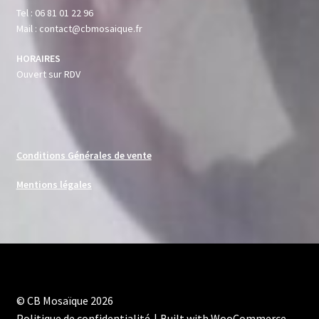
Tel : 06 81 01 22 96
Mail : contact@cbmosaique.fr
HORAIRES
Ouvert sur RDV
Conditions Générales de vente
Mentions légales
© CB Mosaïque 2026
Politique de confidentialité
Built with WooCommerce
.