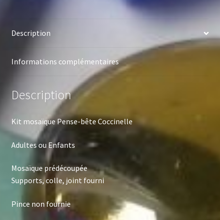
Description
Informations complémentaires
Description
Kit mosaïque Pense-bête Coccinelle
Adultes ou Enfants
Mosaïque prédécoupée
Supports, colle, joint fourni
Pince non fournie