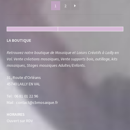
1
2
LA BOUTIQUE
Retrouvez notre boutique de Mosaïque et Loisirs Créatifs à Lailly en
Val. Vente créations mosaïques, Vente supports bois, outillage, kits
mosaïques, Stages mosaïques Adultes/Enfants.
31, Route d'Orléans
45740 LAILLY EN VAL
Tel : 06 81 01 22 96
Mail : contact@cbmosaique.fr
HORAIRES
Ouvert sur RDV