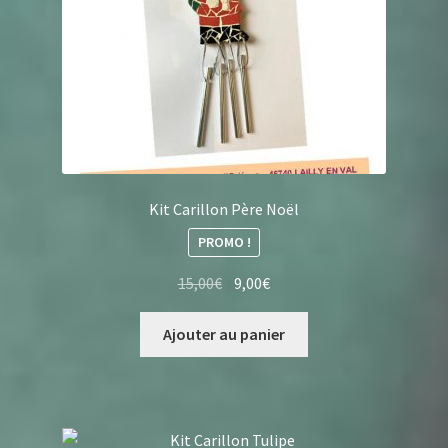
Kit Carillon Père Noël
PROMO !
Le
Le
15,00
€
9,00
€
prix
prix
initial
actuel
Ajouter au panier
était :
est :
15,00€.
9,00€.