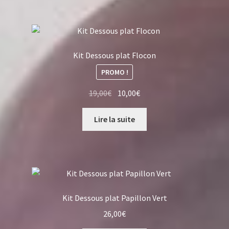
26,00€.
16,00€.
Kit Dessous plat Flocon
PROMO !
Le
Le
19,00
€
10,00
€
prix
prix
initial
actuel
Lire la suite
était :
est :
19,00€.
10,00€.
Kit Dessous plat Papillon Vert
26,00
€