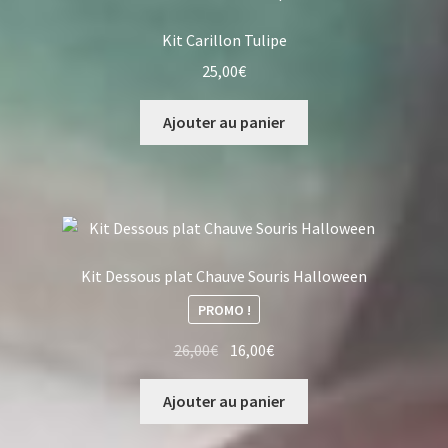
Kit Carillon Tulipe
25,00
€
Ajouter au panier
Kit Dessous plat Chauve Souris Halloween
PROMO !
Le
Le
26,00
€
16,00
€
prix
prix
initial
actuel
Ajouter au panier
était :
est :