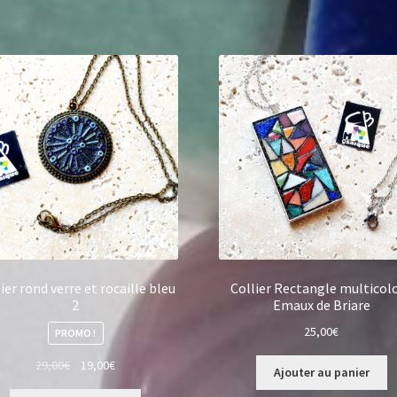
ier rond verre et rocaille bleu
Collier Rectangle multicol
2
Emaux de Briare
25,00
€
PROMO !
Le
Le
29,00
€
19,00
€
Ajouter au panier
prix
prix