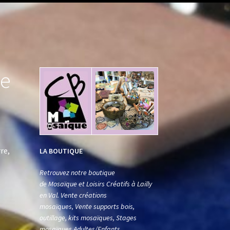
se
re,
LA BOUTIQUE
Retrouvez notre boutique
de Mosaïque et Loisirs Créatifs à Lailly
en Val. Vente créations
mosaïques, Vente supports bois,
outillage, kits mosaïques, Stages
mosaïques Adultes/Enfants.