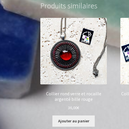
Produits similaires
Collier rond verre et rocaille
Coll
argenté bille rouge
36,00
€
Ajouter au panier