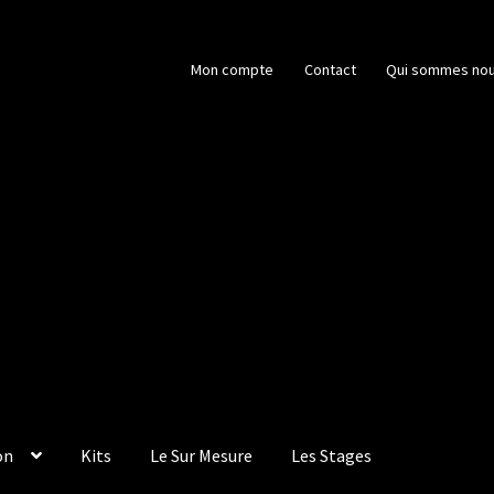
Mon compte
Contact
Qui sommes nou
on
Kits
Le Sur Mesure
Les Stages