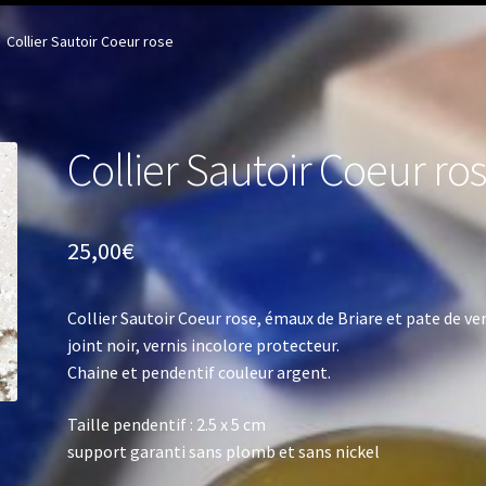
Collier Sautoir Coeur rose
Collier Sautoir Coeur ro
25,00
€
Collier Sautoir Coeur rose, émaux de Briare et pate de ver
joint noir, vernis incolore protecteur.
Chaine et pendentif couleur argent.
Taille pendentif : 2.5 x 5 cm
support garanti sans plomb et sans nickel