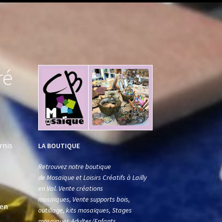
ré
ernis
LA BOUTIQUE
Retrouvez notre boutique
de Mosaïque et Loisirs Créatifs à Lailly
en Val. Vente créations
mosaïques, Vente supports bois,
 en
outillage, kits mosaïques, Stages
mosaïques Adultes/Enfants.