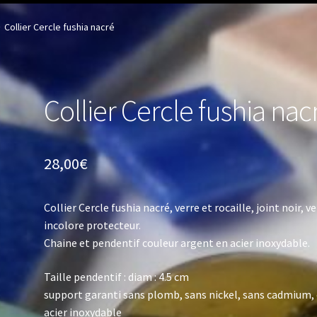
Collier Cercle fushia nacré
Collier Cercle fushia nac
28,00
€
Collier Cercle fushia nacré, verre et rocaille, joint noir, v
incolore protecteur.
Chaine et pendentif couleur argent en acier inoxydable.
Taille pendentif : diam : 4.5 cm
support garanti sans plomb, sans nickel, sans cadmium,
acier inoxydable