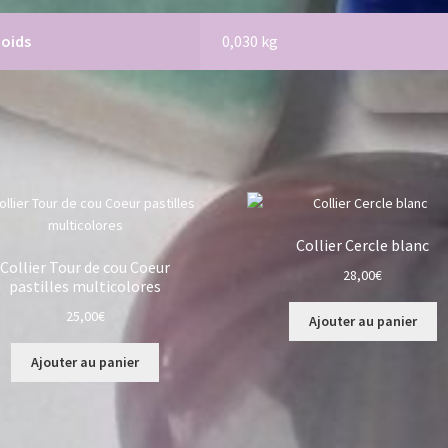
Poids
0,030 kg
Collier Cercle blanc
Collier Tour de cou Coeur
28,00
€
pastilles multicolores
25,00
€
Ajouter au panier
Ajouter au panier