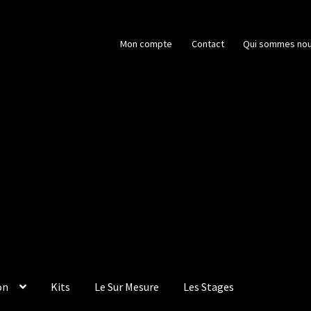
Mon compte
Contact
Qui sommes nou
on
Kits
Le Sur Mesure
Les Stages