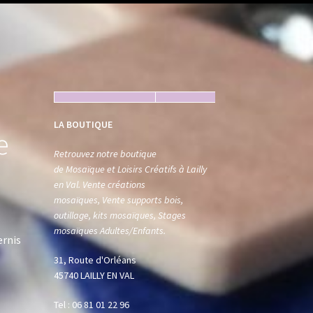
LA BOUTIQUE
e
Retrouvez notre boutique
de Mosaïque et Loisirs Créatifs à Lailly
en Val. Vente créations
mosaïques, Vente supports bois,
outillage, kits mosaïques, Stages
mosaïques Adultes/Enfants.
ernis
31, Route d'Orléans
45740 LAILLY EN VAL
Tel : 06 81 01 22 96