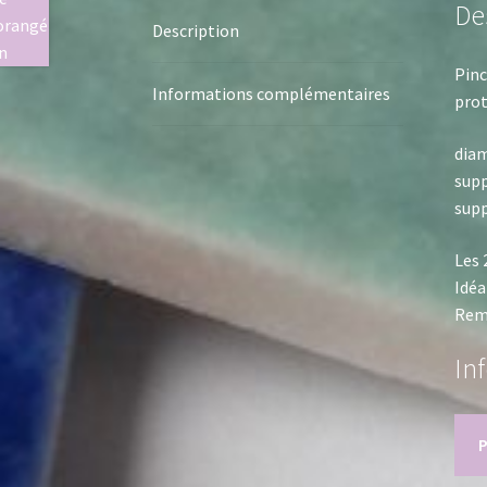
De
Description
Pinc
Informations complémentaires
prot
dia
supp
supp
Les 
Idéa
Remp
In