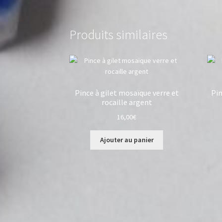
Produits similaires
Pince à gilet mosaïque verre et
Pin
rocaille argent
16,00
€
Ajouter au panier