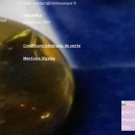
Mail : contact@cbmosaique.fr
HORAIRES
 sur
Ouvert sur RDV
Conditions Générales de vente
Mentions légales