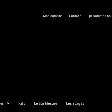
Mon compte
Contact
Qui sommes nou
on
Kits
Le Sur Mesure
Les Stages