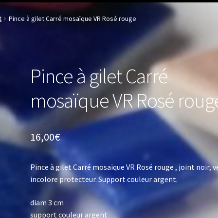
t
Pince à gilet Carré mosaïque VR Rosé rouge
Pince à gilet Carré
mosaïque VR Rosé roug
16,00
€
Pince à gilet Carré mosaïque VR Rosé rouge , joint noir, v
incolore protecteur. Support couleur argent.
diam 3 cm
support couleur argent