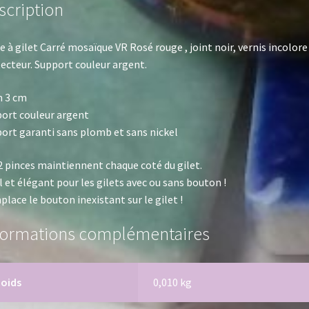
Rosé
scription
rouge
e à gilet Carré mosaïque VR Rosé rouge , joint noir, vernis incolore
ecteur. Support couleur argent.
m 3 cm
ort couleur argent
ort garanti sans plomb et sans nickel
2 pinces maintiennent chaque coté du gilet.
l et élégant pour les gilets avec ou sans bouton !
lace le bouton inexistant sur le gilet !
formations complémentaires
Poids
0,010 kg