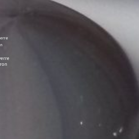
verre
rron