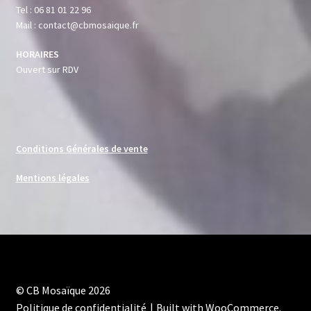
Tel : 06 81 01 22 96
Mail : contact@cbmosaique.fr
HORAIRES
Ouvert sur RDV
Conditions Générales de vente
Mentions légales
© CB Mosaïque 2026
Politique de confidentialité
Built with WooCommerce
.