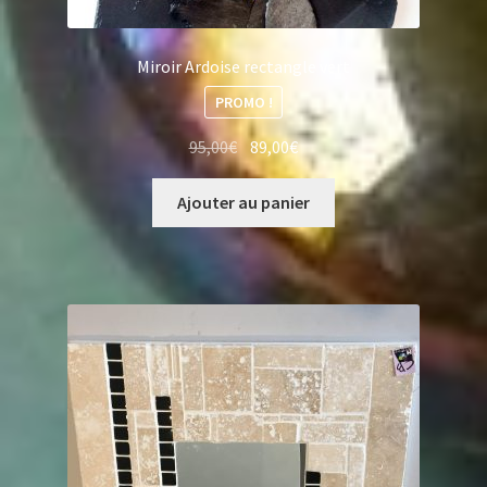
Miroir Ardoise rectangle vert
PROMO !
Le
Le
95,00
€
89,00
€
prix
prix
initial
actuel
Ajouter au panier
était :
est :
95,00€.
89,00€.