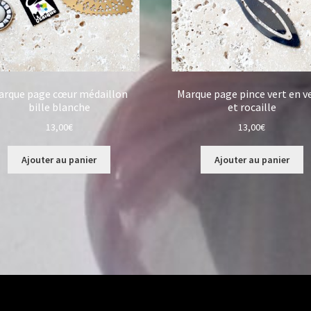
arque page cœur médaillon
Marque page pince vert en v
bille blanche
et rocaille
13,00
€
13,00
€
Ajouter au panier
Ajouter au panier