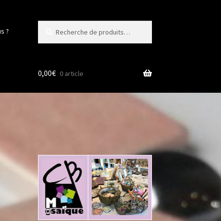
Recherche
Recherche
s ?
pour :
0,00
€
0 article