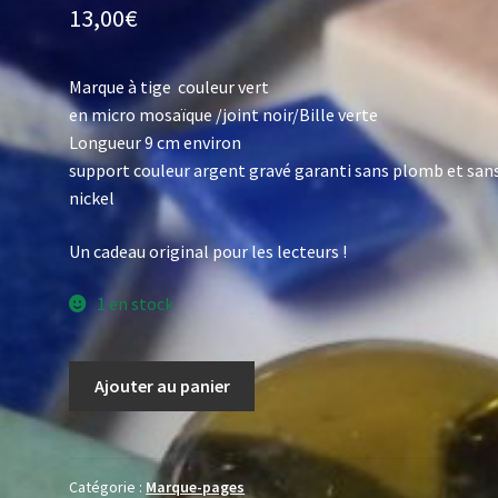
13,00
€
Marque à tige couleur vert
en micro mosaïque /joint noir/Bille verte
Longueur 9 cm environ
support couleur argent gravé garanti sans plomb et san
nickel
Un cadeau original pour les lecteurs !
1 en stock
quantité
Ajouter au panier
de
Marque
page
à
Catégorie :
Marque-pages