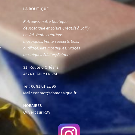
LA BOUTIQUE
Retrouvez notre boutique
de Mosaïque et Loisirs Créatifs à Lailly
en Val. Vente créations
mosaïques, Vente supports bois,
s
outillage, kits mosaïques, Stages
mosaïques Adultes/Enfants.
31, Route d'Orléans
45740 LAILLY EN VAL
Tel : 06 81 01 22 96
Mail : contact@cbmosaique.fr
HORAIRES
Ouvert sur RDV