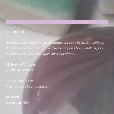
LA BOUTIQUE
Retrouvez notre boutique de Mosaïque et Loisirs Créatifs à Lailly en
Val. Vente créations mosaïques, Vente supports bois, outillage, kits
mosaïques, Stages mosaïques Adultes/Enfants.
31, Route d'Orléans
45740 LAILLY EN VAL
Tel : 06 81 01 22 96
Mail : contact@cbmosaique.fr
HORAIRES
Ouvert sur RDV