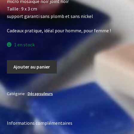
micro mosaïque noir joint noir
Taille : 9 x 3 cm
support garanti sans plomb et sans nickel
Cadeaux pratique, idéal pour homme, pour femme !
1 en stock
quantité
Ajouter au panier
de
Décapsuleur
noir
Catégorie :
Décapsuleurs
Informations complémentaires