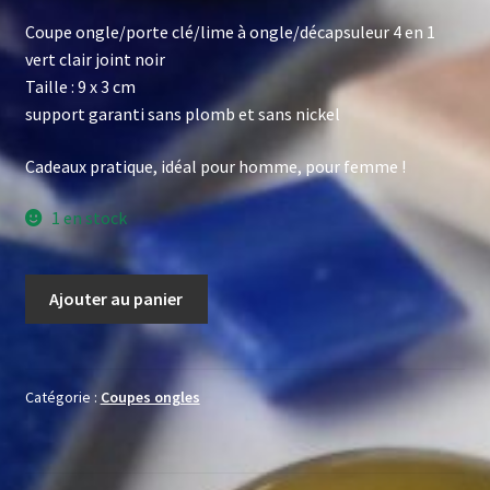
Coupe ongle/porte clé/lime à ongle/décapsuleur 4 en 1
vert clair joint noir
Taille : 9 x 3 cm
support garanti sans plomb et sans nickel
Cadeaux pratique, idéal pour homme, pour femme !
1 en stock
quantité
Ajouter au panier
de
Coupe
ongle
bleu
Catégorie :
Coupes ongles
vert
clair