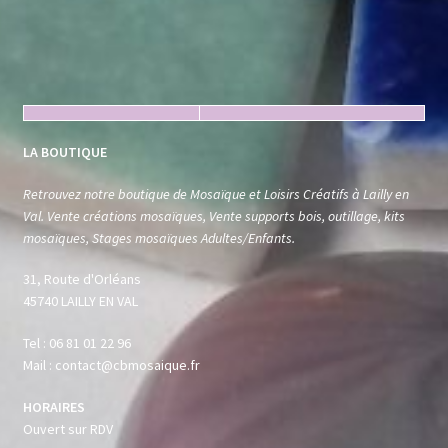
LA BOUTIQUE
Retrouvez notre boutique de Mosaïque et Loisirs Créatifs à Lailly en
Val. Vente créations mosaïques, Vente supports bois, outillage, kits
mosaïques, Stages mosaïques Adultes/Enfants.
31, Route d'Orléans
45740 LAILLY EN VAL
Tel : 06 81 01 22 96
Mail : contact@cbmosaique.fr
HORAIRES
Ouvert sur RDV