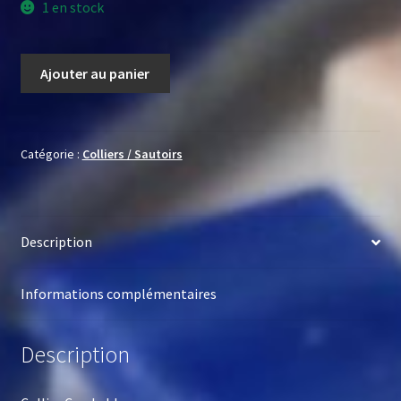
1 en stock
quantité
Ajouter au panier
de
Collier
Cercle
blanc
Catégorie :
Colliers / Sautoirs
Description
Informations complémentaires
Description