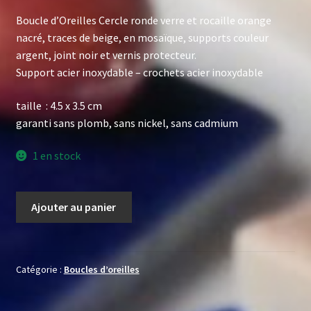
Boucle d’Oreilles Cercle ronde verre et rocaille orange
nacré, traces de beige, en mosaïque, supports couleur
argent, joint noir et vernis protecteur.
Support acier inoxydable – crochets acier inoxydable
taille : 4.5 x 3.5 cm
garanti sans plomb, sans nickel, sans cadmium
1 en stock
quantité
Ajouter au panier
de
Boucle
d'Oreilles
Cercle
Catégorie :
Boucles d’oreilles
orange
nacré