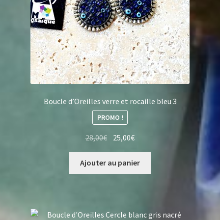
Boucle d’Oreilles verre et rocaille bleu 3
PROMO !
Le
Le
28,00
€
25,00
€
prix
prix
initial
actuel
Ajouter au panier
était :
est :
28,00€.
25,00€.