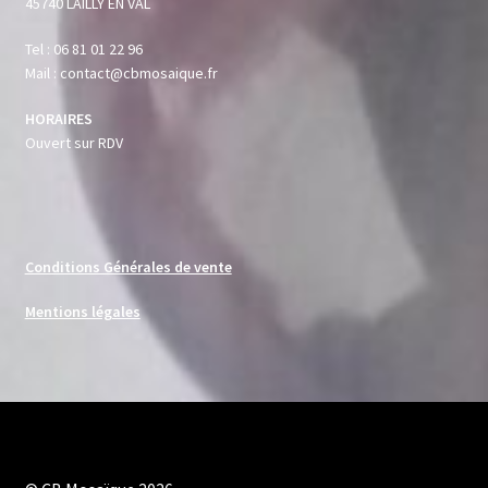
45740 LAILLY EN VAL
Tel : 06 81 01 22 96
Mail : contact@cbmosaique.fr
HORAIRES
Ouvert sur RDV
Conditions Générales de vente
Mentions légales