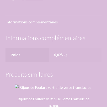
pendentif
mosaïque
orange
Informations complémentaires
Informations complémentaires
Poids
0,025 kg
Produits similaires
Bijoux de Foulard vert bille verte translucide
16,00
€