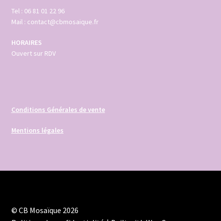
Tel : 06 81 01 22 96
Mail : contact@cbmosaique.fr
HORAIRES
Ouvert sur RDV
Conditions Générales de vente
Mentions légales
© CB Mosaïque 2026